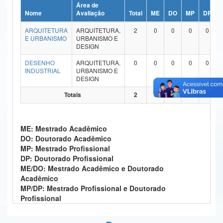
Área de
Ministério da Ciência, Tecnologia, Inovações e Comunicações
Nome
Avaliação
Total
ME
DO
MP
DP
ARQUITETURA
ARQUITETURA,
2
0
0
0
0
Ministério do Meio Ambiente
E URBANISMO
URBANISMO E
DESIGN
Ministério do Turismo
DESENHO
ARQUITETURA,
0
0
0
0
0
INDUSTRIAL
URBANISMO E
Ministério do Desenvolvimento Regional
DESIGN
Controladoria-Geral da União
Totais
2
0
0
0
0
Ministério da Mulher, da Família e dos Direitos Humanos
ME: Mestrado Acadêmico
Secretaria-Geral
DO: Doutorado Acadêmico
MP: Mestrado Profissional
Secretaria de Governo
DP: Doutorado Profissional
ME/DO: Mestrado Acadêmico e Doutorado
Gabinete de Segurança Institucional
Acadêmico
MP/DP: Mestrado Profissional e Doutorado
Advocacia-Geral da União
Profissional
Banco Central do Brasil