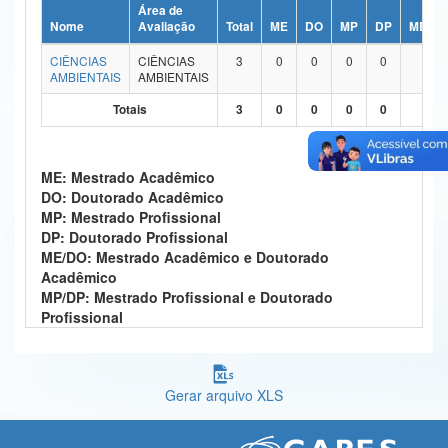
Área de
Ministério da Ciência, Tecnologia, Inovações e Comunicações
Nome
Avaliação
Total
ME
DO
MP
DP
ME/DO
CIÊNCIAS
CIÊNCIAS
3
0
0
0
0
3
Ministério do Meio Ambiente
AMBIENTAIS
AMBIENTAIS
Ministério do Turismo
Totais
3
0
0
0
0
3
Ministério do Desenvolvimento Regional
ME: Mestrado Acadêmico
Controladoria-Geral da União
DO: Doutorado Acadêmico
MP: Mestrado Profissional
Ministério da Mulher, da Família e dos Direitos Humanos
DP: Doutorado Profissional
ME/DO: Mestrado Acadêmico e Doutorado
Secretaria-Geral
Acadêmico
MP/DP: Mestrado Profissional e Doutorado
Secretaria de Governo
Profissional
Gabinete de Segurança Institucional
Advocacia-Geral da União
Gerar arquivo XLS
Banco Central do Brasil