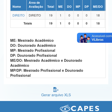
Área de
Ministério da Ciência, Tecnologia, Inovações e Comunicações
Nome
Avaliação
Total
ME
DO
MP
DP
ME/DO
MP
DIREITO
DIREITO
19
1
0
0
0
18
Ministério do Meio Ambiente
Totais
19
1
0
0
0
18
Ministério do Turismo
Ministério do Desenvolvimento Regional
ME: Mestrado Acadêmico
DO: Doutorado Acadêmico
Controladoria-Geral da União
MP: Mestrado Profissional
DP: Doutorado Profissional
Ministério da Mulher, da Família e dos Direitos Humanos
ME/DO: Mestrado Acadêmico e Doutorado
Acadêmico
Secretaria-Geral
MP/DP: Mestrado Profissional e Doutorado
Profissional
Secretaria de Governo
Gabinete de Segurança Institucional
Gerar arquivo XLS
Advocacia-Geral da União
Banco Central do Brasil