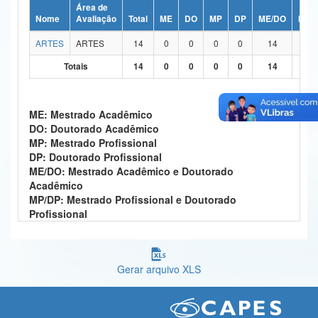
Área de
Ministério da Ciência, Tecnologia, Inovações e Comunicações
Nome
Avaliação
Total
ME
DO
MP
DP
ME/DO
MP/
ARTES
ARTES
14
0
0
0
0
14
0
Ministério do Meio Ambiente
Totais
14
0
0
0
0
14
0
Ministério do Turismo
Ministério do Desenvolvimento Regional
ME: Mestrado Acadêmico
DO: Doutorado Acadêmico
Controladoria-Geral da União
MP: Mestrado Profissional
DP: Doutorado Profissional
Ministério da Mulher, da Família e dos Direitos Humanos
ME/DO: Mestrado Acadêmico e Doutorado
Acadêmico
Secretaria-Geral
MP/DP: Mestrado Profissional e Doutorado
Profissional
Secretaria de Governo
Gabinete de Segurança Institucional
Gerar arquivo XLS
Advocacia-Geral da União
Banco Central do Brasil