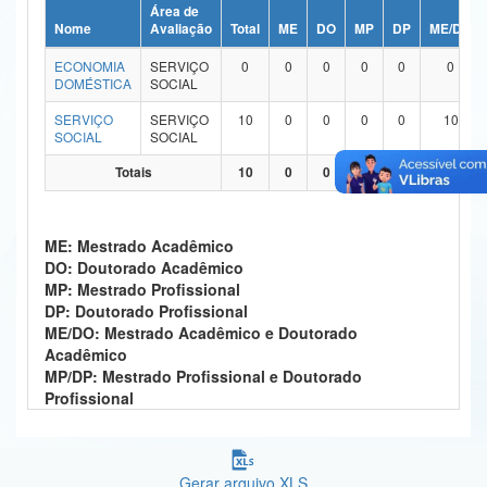
Área de
Ministério da Ciência, Tecnologia, Inovações e Comunicações
Nome
Avaliação
Total
ME
DO
MP
DP
ME/DO
ECONOMIA
SERVIÇO
0
0
0
0
0
0
Ministério do Meio Ambiente
DOMÉSTICA
SOCIAL
Ministério do Turismo
SERVIÇO
SERVIÇO
10
0
0
0
0
10
SOCIAL
SOCIAL
Ministério do Desenvolvimento Regional
Totais
10
0
0
0
0
10
Controladoria-Geral da União
ME: Mestrado Acadêmico
Ministério da Mulher, da Família e dos Direitos Humanos
DO: Doutorado Acadêmico
MP: Mestrado Profissional
Secretaria-Geral
DP: Doutorado Profissional
ME/DO: Mestrado Acadêmico e Doutorado
Secretaria de Governo
Acadêmico
MP/DP: Mestrado Profissional e Doutorado
Gabinete de Segurança Institucional
Profissional
Advocacia-Geral da União
Banco Central do Brasil
Gerar arquivo XLS