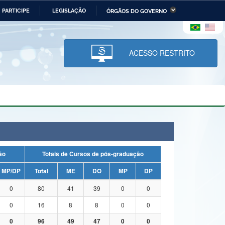
PARTICIPE
LEGISLAÇÃO
ÓRGÃOS DO GOVERNO
stério da Economia
Ministério da Infraestrutura
stério de Minas e Energia
Ministério da Ciência,
Tecnologia, Inovações e
ACESSO RESTRITO
Comunicações
tério da Mulher, da Família
Secretaria-Geral
s Direitos Humanos
lto
uação
Totais de Cursos de pós-graduação
MP/DP
Total
ME
DO
MP
DP
0
80
41
39
0
0
0
16
8
8
0
0
0
96
49
47
0
0