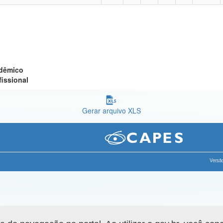
adêmico
fissional
Gerar arquivo XLS
Versão