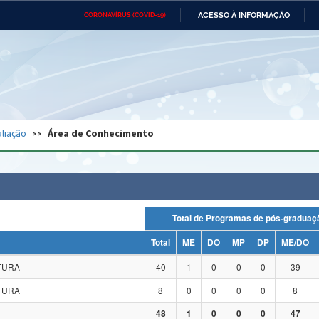
ACESSO À INFORMAÇÃO
CORONAVÍRUS (COVID-19)
Ministério da Defesa
Ministério das Relações
Mini
Exteriores
IR
PARA
O
CONTEÚDO
Ministério da Cidadania
Ministério da Saúde
Mini
Ministério do Desenvolvimento
Controladoria-Geral da União
Minis
Regional
e do
liação
Área de Conhecimento
Advocacia-Geral da União
Banco Central do Brasil
Plana
Total de Programas de pós-grad
Total
ME
DO
MP
DP
ME/DO
ATURA
40
1
0
0
0
39
ATURA
8
0
0
0
0
8
48
1
0
0
0
47