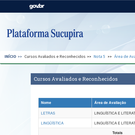
Casa Civil
Ministério da Justiça e
Segurança Pública
Ministério da Agricultura,
Ministério da Educação
Pecuária e Abastecimento
Ministério do Meio Ambiente
Ministério do Turismo
INÍCIO
Cursos Avaliados e Reconhecidos
Nota 5
Área de Ava
Secretaria de Governo
Gabinete de Segurança
Institucional
Cursos Avaliados e Reconhecidos
Nome
Área de Avaliação
LETRAS
LINGUÍSTICA E LITER
LINGÜÍSTICA
LINGUÍSTICA E LITER
Totais