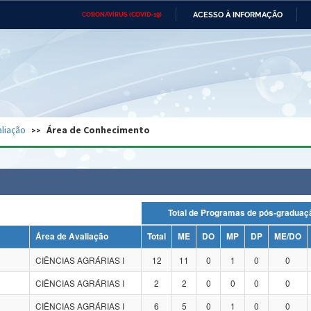
ACESSO À INFORMAÇÃO
CORONAVÍRUS (COVID-19)
Ministério da Defesa
Ministério das Relações
Mini
Exteriores
IR
PARA
O
CONTEÚDO
Ministério da Cidadania
Ministério da Saúde
Mini
Ministério do Desenvolvimento
Controladoria-Geral da União
Minis
Regional
e do
liação
Área de Conhecimento
Advocacia-Geral da União
Banco Central do Brasil
Plana
Total de Programas de pós-grad
Área de Avaliação
Total
ME
DO
MP
DP
ME/DO
CIÊNCIAS AGRÁRIAS I
12
11
0
1
0
0
CIÊNCIAS AGRÁRIAS I
2
2
0
0
0
0
CIÊNCIAS AGRÁRIAS I
6
5
0
1
0
0