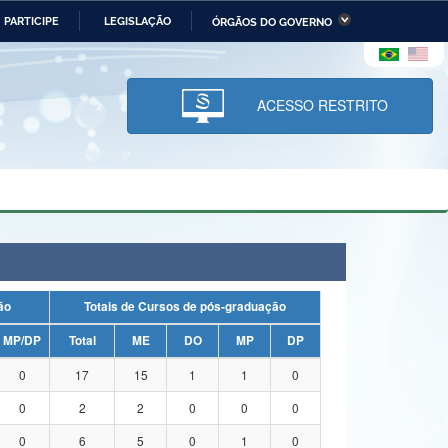
PARTICIPE
LEGISLAÇÃO
ÓRGÃOS DO GOVERNO
stério da Economia
Ministério da Infraestrutura
stério de Minas e Energia
Ministério da Ciência,
Tecnologia, Inovações e
ACESSO RESTRITO
Comunicações
tério da Mulher, da Família
Secretaria-Geral
s Direitos Humanos
lto
uação
Totais de Cursos de pós-graduação
MP/DP
Total
ME
DO
MP
DP
0
17
15
1
1
0
0
2
2
0
0
0
0
6
5
0
1
0