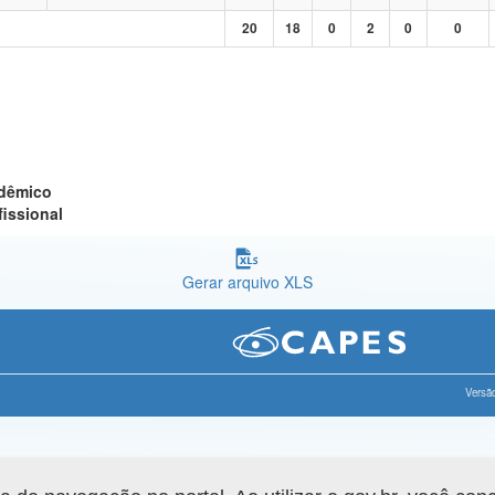
20
18
0
2
0
0
adêmico
fissional
Gerar arquivo XLS
Versão