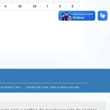
0
25
22
1
2
0
 do sistema: 3.88.9
Copyright 2022 Capes. Todos os direitos reservados.