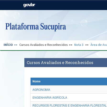
Casa Civil
Ministério da Justiça e
Segurança Pública
Ministério da Agricultura,
Ministério da Educação
Pecuária e Abastecimento
Ministério do Meio Ambiente
Ministério do Turismo
INÍCIO
Cursos Avaliados e Reconhecidos
Nota 3
Área de Ava
Secretaria de Governo
Gabinete de Segurança
Institucional
Cursos Avaliados e Reconhecidos
Nome
AGRONOMIA
ENGENHARIA AGRÍCOLA
RECURSOS FLORESTAIS E ENGENHARIA FLORESTAL