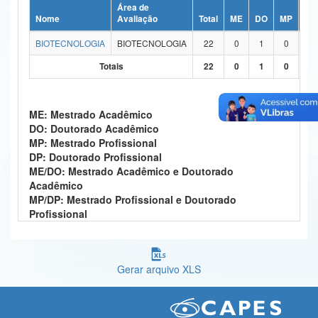
Área de
Ministério da Ciência, Tecnologia, Inovações e Comunicações
Nome
Avaliação
Total
ME
DO
MP
DP
BIOTECNOLOGIA
BIOTECNOLOGIA
22
0
1
0
0
Ministério do Meio Ambiente
Totais
22
0
1
0
0
Ministério do Turismo
Ministério do Desenvolvimento Regional
ME: Mestrado Acadêmico
DO: Doutorado Acadêmico
Controladoria-Geral da União
MP: Mestrado Profissional
DP: Doutorado Profissional
Ministério da Mulher, da Família e dos Direitos Humanos
ME/DO: Mestrado Acadêmico e Doutorado
Acadêmico
Secretaria-Geral
MP/DP: Mestrado Profissional e Doutorado
Profissional
Secretaria de Governo
Gabinete de Segurança Institucional
Gerar arquivo XLS
Advocacia-Geral da União
Banco Central do Brasil