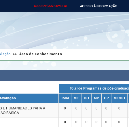
ACESSO À INFORMAÇÃO
CORONAVÍRUS (COVID-19)
Ministério da Defesa
Ministério das Relações
Mini
Exteriores
IR
PARA
O
CONTEÚDO
Ministério da Cidadania
Ministério da Saúde
Mini
Ministério do Desenvolvimento
Controladoria-Geral da União
Minis
Regional
e do
liação
Área de Conhecimento
Advocacia-Geral da União
Banco Central do Brasil
Plana
Total de Programas de pós-grad
Avaliação
Total
ME
DO
MP
DP
ME/DO
S E HUMANIDADES PARA A
0
0
0
0
0
0
ÃO BÁSICA
0
0
0
0
0
0