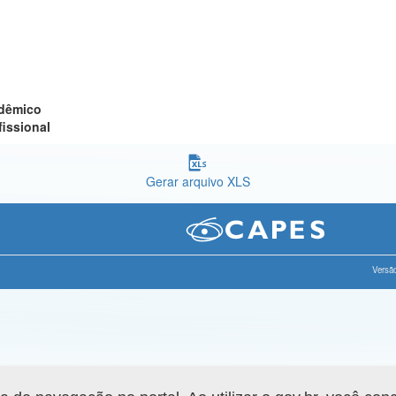
adêmico
fissional
Gerar arquivo XLS
Versão