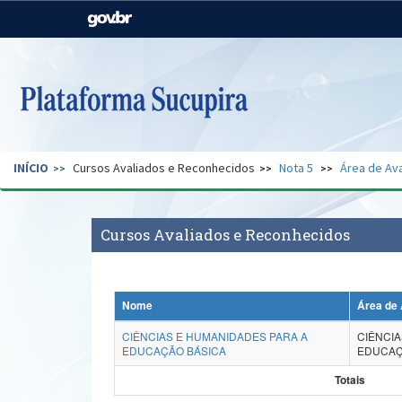
Casa Civil
Ministério da Justiça e
Segurança Pública
Ministério da Agricultura,
Ministério da Educação
Pecuária e Abastecimento
Ministério do Meio Ambiente
Ministério do Turismo
INÍCIO
Cursos Avaliados e Reconhecidos
Nota 5
Área de Ava
Secretaria de Governo
Gabinete de Segurança
Institucional
Cursos Avaliados e Reconhecidos
Nome
Área de 
CIÊNCIAS E HUMANIDADES PARA A
CIÊNCIA
EDUCAÇÃO BÁSICA
EDUCAÇ
Totais