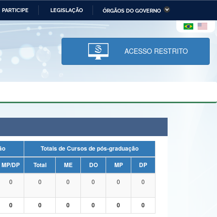
PARTICIPE
LEGISLAÇÃO
ÓRGÃOS DO GOVERNO
stério da Economia
Ministério da Infraestrutura
stério de Minas e Energia
Ministério da Ciência,
Tecnologia, Inovações e
ACESSO RESTRITO
Comunicações
tério da Mulher, da Família
Secretaria-Geral
s Direitos Humanos
lto
uação
Totais de Cursos de pós-graduação
MP/DP
Total
ME
DO
MP
DP
0
0
0
0
0
0
0
0
0
0
0
0