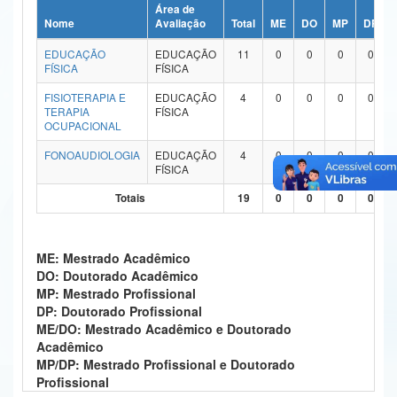
Área de
Ministério da Ciência, Tecnologia, Inovações e Comunicações
Nome
Avaliação
Total
ME
DO
MP
DP
EDUCAÇÃO
EDUCAÇÃO
11
0
0
0
0
Ministério do Meio Ambiente
FÍSICA
FÍSICA
Ministério do Turismo
FISIOTERAPIA E
EDUCAÇÃO
4
0
0
0
0
TERAPIA
FÍSICA
OCUPACIONAL
Ministério do Desenvolvimento Regional
FONOAUDIOLOGIA
EDUCAÇÃO
4
0
0
0
0
Controladoria-Geral da União
FÍSICA
Totais
19
0
0
0
0
Ministério da Mulher, da Família e dos Direitos Humanos
Secretaria-Geral
ME: Mestrado Acadêmico
Secretaria de Governo
DO: Doutorado Acadêmico
MP: Mestrado Profissional
Gabinete de Segurança Institucional
DP: Doutorado Profissional
ME/DO: Mestrado Acadêmico e Doutorado
Advocacia-Geral da União
Acadêmico
MP/DP: Mestrado Profissional e Doutorado
Banco Central do Brasil
Profissional