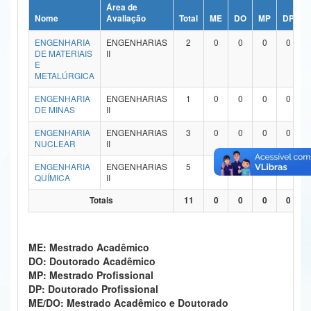
Área de
Ministério da Ciência, Tecnologia, Inovações e Comunicações
Nome
Avaliação
Total
ME
DO
MP
DP
ENGENHARIA
ENGENHARIAS
2
0
0
0
0
Ministério do Meio Ambiente
DE MATERIAIS
II
E
Ministério do Turismo
METALÚRGICA
ENGENHARIA
ENGENHARIAS
1
0
0
0
0
Ministério do Desenvolvimento Regional
DE MINAS
II
Controladoria-Geral da União
ENGENHARIA
ENGENHARIAS
3
0
0
0
0
NUCLEAR
II
Ministério da Mulher, da Família e dos Direitos Humanos
ENGENHARIA
ENGENHARIAS
5
0
0
0
0
QUÍMICA
II
Secretaria-Geral
Totais
11
0
0
0
0
Secretaria de Governo
Gabinete de Segurança Institucional
ME: Mestrado Acadêmico
DO: Doutorado Acadêmico
Advocacia-Geral da União
MP: Mestrado Profissional
DP: Doutorado Profissional
Banco Central do Brasil
ME/DO: Mestrado Acadêmico e Doutorado