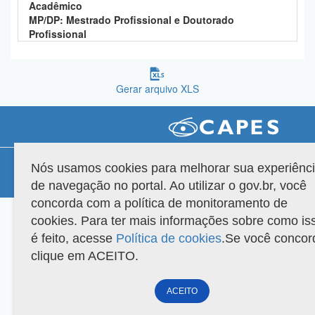
Acadêmico
Planalto
MP/DP: Mestrado Profissional e Doutorado
Profissional
Gerar arquivo XLS
Compatibilidade
Nós usamos cookies para melhorar sua experiênc
de navegação no portal. Ao utilizar o gov.br, você
Versão do sistema: 3.88.9
Copyright 2022 Capes. Todos os direitos reservados.
concorda com a política de monitoramento de
cookies. Para ter mais informações sobre como is
é feito, acesse
Política de cookies
.Se você concor
clique em ACEITO.
ACEITO