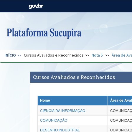
Casa Civil
Ministério da Justiça e
Segurança Pública
Ministério da Agricultura,
Ministério da Educação
Pecuária e Abastecimento
Ministério do Meio Ambiente
Ministério do Turismo
INÍCIO
Cursos Avaliados e Reconhecidos
Nota 5
Área de Ava
Secretaria de Governo
Gabinete de Segurança
Institucional
Cursos Avaliados e Reconhecidos
Nome
Área de Ava
CIÊNCIA DA INFORMAÇÃO
COMUNICAÇ
COMUNICAÇÃO
COMUNICAÇ
DESENHO INDUSTRIAL
COMUNICAÇ