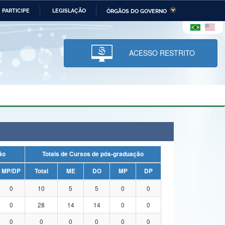
PARTICIPE
LEGISLAÇÃO
ÓRGÃOS DO GOVERNO
stério da Economia
Ministério da Infraestrutura
stério de Minas e Energia
Ministério da Ciência,
Tecnologia, Inovações e
ACESSO RESTRITO
Comunicações
tério da Mulher, da Família
Secretaria-Geral
s Direitos Humanos
lto
uação
Totais de Cursos de pós-graduação
MP/DP
Total
ME
DO
MP
DP
0
10
5
5
0
0
0
28
14
14
0
0
0
0
0
0
0
0