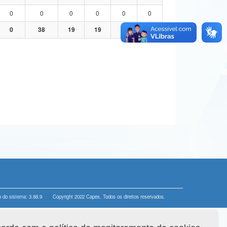
0
0
0
0
0
0
0
38
19
19
0
0
 do sistema: 3.88.9
Copyright 2022 Capes. Todos os direitos reservados.