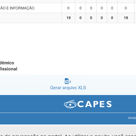
ÃO E INFORMAÇÃO
0
0
0
0
0
0
19
0
0
0
0
19
adêmico
fissional
Gerar arquivo XLS
Versão