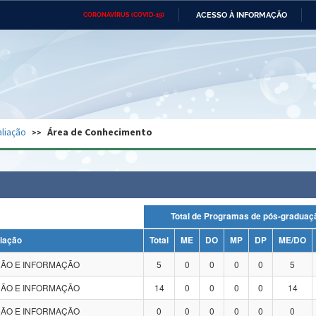
ACESSO À INFORMAÇÃO
CORONAVÍRUS (COVID-19)
Ministério da Defesa
Ministério das Relações
Mini
Exteriores
IR
PARA
O
CONTEÚDO
Ministério da Cidadania
Ministério da Saúde
Mini
Ministério do Desenvolvimento
Controladoria-Geral da União
Minis
Regional
e do
liação
Área de Conhecimento
Advocacia-Geral da União
Banco Central do Brasil
Plana
Total de Programas de pós-grad
liação
Total
ME
DO
MP
DP
ME/DO
ÃO E INFORMAÇÃO
5
0
0
0
0
5
ÃO E INFORMAÇÃO
14
0
0
0
0
14
ÃO E INFORMAÇÃO
0
0
0
0
0
0