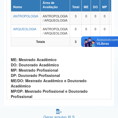
Área de
Ministério da Ciência, Tecnologia, Inovações e Comunicações
Nome
Avaliação
Total
ME
DO
MP
DP
ANTROPOLOGIA
ANTROPOLOGIA
3
0
0
0
0
Ministério do Meio Ambiente
/ ARQUEOLOGIA
Ministério do Turismo
ARQUEOLOGIA
ANTROPOLOGIA
0
0
0
0
0
/ ARQUEOLOGIA
Ministério do Desenvolvimento Regional
Totais
3
0
0
0
0
Controladoria-Geral da União
ME: Mestrado Acadêmico
Ministério da Mulher, da Família e dos Direitos Humanos
DO: Doutorado Acadêmico
MP: Mestrado Profissional
Secretaria-Geral
DP: Doutorado Profissional
ME/DO: Mestrado Acadêmico e Doutorado
Secretaria de Governo
Acadêmico
MP/DP: Mestrado Profissional e Doutorado
Gabinete de Segurança Institucional
Profissional
Advocacia-Geral da União
Banco Central do Brasil
Gerar arquivo XLS