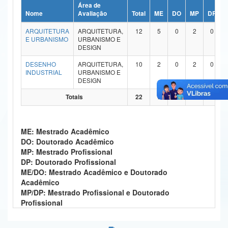
Área de
Ministério da Ciência, Tecnologia, Inovações e Comunicações
Nome
Avaliação
Total
ME
DO
MP
DP
ARQUITETURA
ARQUITETURA,
12
5
0
2
0
Ministério do Meio Ambiente
E URBANISMO
URBANISMO E
DESIGN
Ministério do Turismo
DESENHO
ARQUITETURA,
10
2
0
2
0
INDUSTRIAL
URBANISMO E
Ministério do Desenvolvimento Regional
DESIGN
Controladoria-Geral da União
Totais
22
7
0
4
0
Ministério da Mulher, da Família e dos Direitos Humanos
ME: Mestrado Acadêmico
Secretaria-Geral
DO: Doutorado Acadêmico
MP: Mestrado Profissional
Secretaria de Governo
DP: Doutorado Profissional
ME/DO: Mestrado Acadêmico e Doutorado
Gabinete de Segurança Institucional
Acadêmico
MP/DP: Mestrado Profissional e Doutorado
Advocacia-Geral da União
Profissional
Banco Central do Brasil