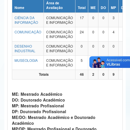
Área de
Ministério da Ciência, Tecnologia, Inovações e Comunicações
Nome
Avaliação
Total
ME
DO
MP
DP
CIÊNCIA DA
COMUNICAÇÃO
17
0
0
3
0
Ministério do Meio Ambiente
INFORMAÇÃO
E INFORMAÇÃO
Ministério do Turismo
COMUNICAÇÃO
COMUNICAÇÃO
24
0
0
4
0
E INFORMAÇÃO
Ministério do Desenvolvimento Regional
DESENHO
COMUNICAÇÃO
0
0
0
0
0
INDUSTRIAL
E INFORMAÇÃO
Controladoria-Geral da União
MUSEOLOGIA
COMUNICAÇÃO
5
2
0
2
0
E INFORMAÇÃO
Ministério da Mulher, da Família e dos Direitos Humanos
Totais
46
2
0
9
0
Secretaria-Geral
Secretaria de Governo
ME: Mestrado Acadêmico
DO: Doutorado Acadêmico
Gabinete de Segurança Institucional
MP: Mestrado Profissional
DP: Doutorado Profissional
Advocacia-Geral da União
ME/DO: Mestrado Acadêmico e Doutorado
Acadêmico
Banco Central do Brasil
MP/DP: Mestrado Profissional e Doutorado