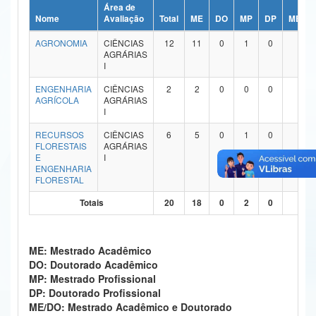
Área de
Ministério da Ciência, Tecnologia, Inovações e Comunicações
Nome
Avaliação
Total
ME
DO
MP
DP
ME/DO
AGRONOMIA
CIÊNCIAS
12
11
0
1
0
0
Ministério do Meio Ambiente
AGRÁRIAS
I
Ministério do Turismo
ENGENHARIA
CIÊNCIAS
2
2
0
0
0
0
AGRÍCOLA
AGRÁRIAS
Ministério do Desenvolvimento Regional
I
Controladoria-Geral da União
RECURSOS
CIÊNCIAS
6
5
0
1
0
0
FLORESTAIS
AGRÁRIAS
E
I
Ministério da Mulher, da Família e dos Direitos Humanos
ENGENHARIA
FLORESTAL
Secretaria-Geral
Totais
20
18
0
2
0
0
Secretaria de Governo
Gabinete de Segurança Institucional
ME: Mestrado Acadêmico
DO: Doutorado Acadêmico
Advocacia-Geral da União
MP: Mestrado Profissional
DP: Doutorado Profissional
Banco Central do Brasil
ME/DO: Mestrado Acadêmico e Doutorado