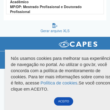
Acadêmico
Planalto
MP/DP: Mestrado Profissional e Doutorado
Profissional
Gerar arquivo XLS
Compatibilidade
Nós usamos cookies para melhorar sua experiênc
de navegação no portal. Ao utilizar o gov.br, você
Versão do sistema: 3.88.9
Copyright 2022 Capes. Todos os direitos reservados.
concorda com a política de monitoramento de
cookies. Para ter mais informações sobre como is
é feito, acesse
Política de cookies
.Se você concor
clique em ACEITO.
ACEITO