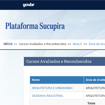
Casa Civil
Ministério da Justiça e
Segurança Pública
Ministério da Agricultura,
Ministério da Educação
Pecuária e Abastecimento
Ministério do Meio Ambiente
Ministério do Turismo
INÍCIO
Cursos Avaliados e Reconhecidos
Nota 5
Área de Ava
Secretaria de Governo
Gabinete de Segurança
Institucional
Cursos Avaliados e Reconhecidos
Nome
Área de Avali
ARQUITETURA E URBANISMO
ARQUITETURA
DESENHO INDUSTRIAL
ARQUITETURA
Totais