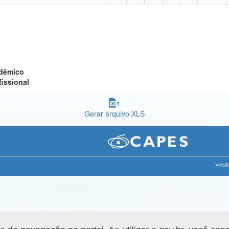
adêmico
fissional
Gerar arquivo XLS
Versão