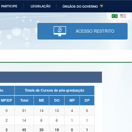
PARTICIPE
LEGISLAÇÃO
ÓRGÃOS DO GOVERNO
stério da Economia
Ministério da Infraestrutura
stério de Minas e Energia
Ministério da Ciência,
Tecnologia, Inovações e
ACESSO RESTRITO
Comunicações
tério da Mulher, da Família
Secretaria-Geral
s Direitos Humanos
lto
uação
Totais de Cursos de pós-graduação
MP/DP
Total
ME
DO
MP
DP
0
31
14
13
4
0
2
14
6
6
1
1
2
45
20
19
5
1