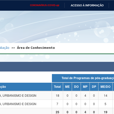
ACESSO À INFORMAÇÃO
CORONAVÍRUS (COVID-19)
Ministério da Defesa
Ministério das Relações
Mini
Exteriores
IR
PARA
O
CONTEÚDO
Ministério da Cidadania
Ministério da Saúde
Mini
Ministério do Desenvolvimento
Controladoria-Geral da União
Minis
Regional
e do
liação
Área de Conhecimento
Advocacia-Geral da União
Banco Central do Brasil
Plana
Total de Programas de pós-grad
ação
Total
ME
DO
MP
DP
ME/DO
, URBANISMO E DESIGN
18
0
0
4
0
14
, URBANISMO E DESIGN
7
0
0
0
0
5
25
0
0
4
0
19