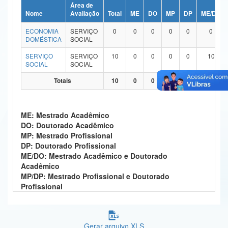
Área de
Ministério da Ciência, Tecnologia, Inovações e Comunicações
Nome
Avaliação
Total
ME
DO
MP
DP
ME/DO
ECONOMIA
SERVIÇO
0
0
0
0
0
0
Ministério do Meio Ambiente
DOMÉSTICA
SOCIAL
Ministério do Turismo
SERVIÇO
SERVIÇO
10
0
0
0
0
10
SOCIAL
SOCIAL
Ministério do Desenvolvimento Regional
Totais
10
0
0
0
0
10
Controladoria-Geral da União
ME: Mestrado Acadêmico
Ministério da Mulher, da Família e dos Direitos Humanos
DO: Doutorado Acadêmico
MP: Mestrado Profissional
Secretaria-Geral
DP: Doutorado Profissional
ME/DO: Mestrado Acadêmico e Doutorado
Secretaria de Governo
Acadêmico
MP/DP: Mestrado Profissional e Doutorado
Gabinete de Segurança Institucional
Profissional
Advocacia-Geral da União
Banco Central do Brasil
Gerar arquivo XLS