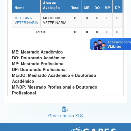
Área de
Ministério da Ciência, Tecnologia, Inovações e Comunicações
Nome
Avaliação
Total
ME
DO
MP
DP
ME
MEDICINA
MEDICINA
10
0
0
0
0
1
Ministério do Meio Ambiente
VETERINÁRIA
VETERINÁRIA
Ministério do Turismo
Totais
10
0
0
0
0
1
Ministério do Desenvolvimento Regional
ME: Mestrado Acadêmico
Controladoria-Geral da União
DO: Doutorado Acadêmico
MP: Mestrado Profissional
Ministério da Mulher, da Família e dos Direitos Humanos
DP: Doutorado Profissional
ME/DO: Mestrado Acadêmico e Doutorado
Secretaria-Geral
Acadêmico
MP/DP: Mestrado Profissional e Doutorado
Secretaria de Governo
Profissional
Gabinete de Segurança Institucional
Advocacia-Geral da União
Gerar arquivo XLS
Banco Central do Brasil