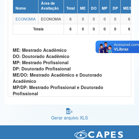
Área de
Ministério da Ciência, Tecnologia, Inovações e Comunicações
Nome
Avaliação
Total
ME
DO
MP
DP
ME/DO
ECONOMIA
ECONOMIA
6
0
0
0
0
6
Ministério do Meio Ambiente
Totais
6
0
0
0
0
6
Ministério do Turismo
Ministério do Desenvolvimento Regional
ME: Mestrado Acadêmico
DO: Doutorado Acadêmico
Controladoria-Geral da União
MP: Mestrado Profissional
DP: Doutorado Profissional
Ministério da Mulher, da Família e dos Direitos Humanos
ME/DO: Mestrado Acadêmico e Doutorado
Acadêmico
Secretaria-Geral
MP/DP: Mestrado Profissional e Doutorado
Profissional
Secretaria de Governo
Gabinete de Segurança Institucional
Gerar arquivo XLS
Advocacia-Geral da União
Banco Central do Brasil