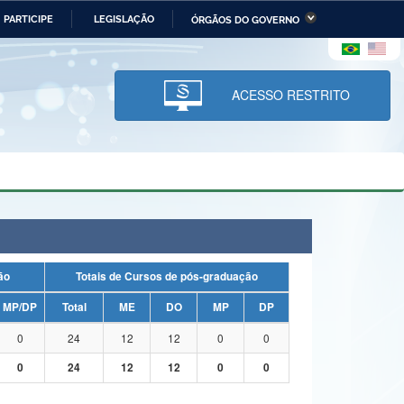
PARTICIPE
LEGISLAÇÃO
ÓRGÃOS DO GOVERNO
stério da Economia
Ministério da Infraestrutura
stério de Minas e Energia
Ministério da Ciência,
Tecnologia, Inovações e
ACESSO RESTRITO
Comunicações
tério da Mulher, da Família
Secretaria-Geral
s Direitos Humanos
lto
uação
Totais de Cursos de pós-graduação
MP/DP
Total
ME
DO
MP
DP
0
24
12
12
0
0
0
24
12
12
0
0