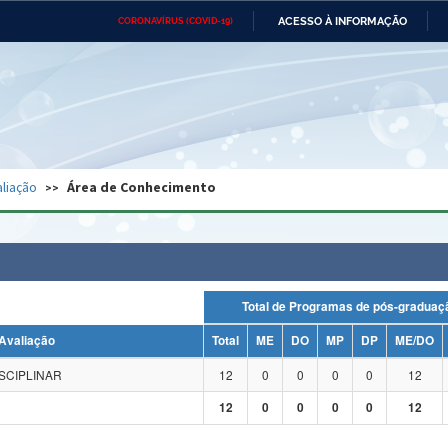
ACESSO À INFORMAÇÃO
CORONAVÍRUS (COVID-19)
Ministério da Defesa
Ministério das Relações
Mini
Exteriores
IR
PARA
O
CONTEÚDO
Ministério da Cidadania
Ministério da Saúde
Mini
Ministério do Desenvolvimento
Controladoria-Geral da União
Minis
Regional
e do
liação
Área de Conhecimento
Advocacia-Geral da União
Banco Central do Brasil
Plana
Total de Programas de pós-grad
Avaliação
Total
ME
DO
MP
DP
ME/DO
SCIPLINAR
12
0
0
0
0
12
12
0
0
0
0
12