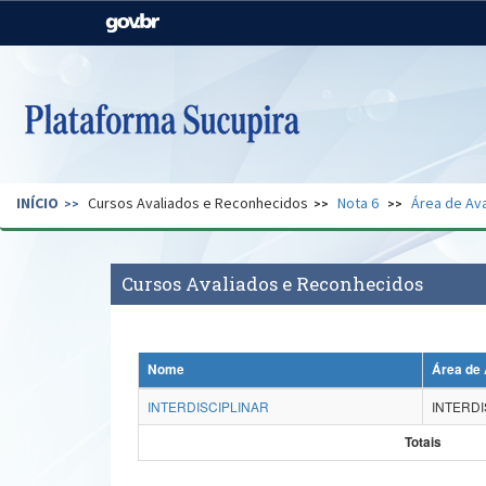
Casa Civil
Ministério da Justiça e
Segurança Pública
Ministério da Agricultura,
Ministério da Educação
Pecuária e Abastecimento
Ministério do Meio Ambiente
Ministério do Turismo
INÍCIO
Cursos Avaliados e Reconhecidos
Nota 6
Área de Ava
Secretaria de Governo
Gabinete de Segurança
Institucional
Cursos Avaliados e Reconhecidos
Nome
Área de 
INTERDISCIPLINAR
INTERDI
Totais