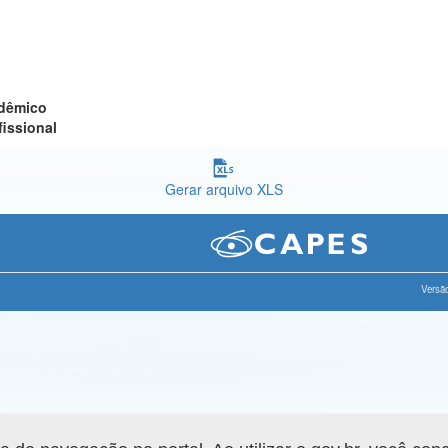
adêmico
fissional
Gerar arquivo XLS
Versão