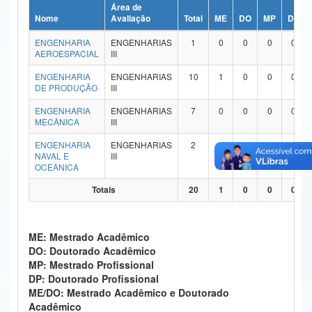
Área de
Ministério da Ciência, Tecnologia, Inovações e Comunicações
Nome
Avaliação
Total
ME
DO
MP
DP
ENGENHARIA
ENGENHARIAS
1
0
0
0
0
Ministério do Meio Ambiente
AEROESPACIAL
III
Ministério do Turismo
ENGENHARIA
ENGENHARIAS
10
1
0
0
0
DE PRODUÇÃO
III
Ministério do Desenvolvimento Regional
ENGENHARIA
ENGENHARIAS
7
0
0
0
0
MECÂNICA
III
Controladoria-Geral da União
ENGENHARIA
ENGENHARIAS
2
0
0
0
0
NAVAL E
III
Ministério da Mulher, da Família e dos Direitos Humanos
OCEÂNICA
Secretaria-Geral
Totais
20
1
0
0
0
Secretaria de Governo
ME: Mestrado Acadêmico
Gabinete de Segurança Institucional
DO: Doutorado Acadêmico
MP: Mestrado Profissional
Advocacia-Geral da União
DP: Doutorado Profissional
ME/DO: Mestrado Acadêmico e Doutorado
Banco Central do Brasil
Acadêmico