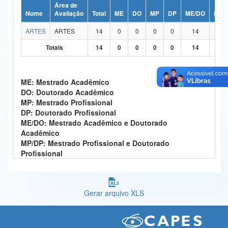
Área de
Ministério da Ciência, Tecnologia, Inovações e Comunicações
Nome
Avaliação
Total
ME
DO
MP
DP
ME/DO
MP/
ARTES
ARTES
14
0
0
0
0
14
0
Ministério do Meio Ambiente
Totais
14
0
0
0
0
14
0
Ministério do Turismo
Ministério do Desenvolvimento Regional
ME: Mestrado Acadêmico
DO: Doutorado Acadêmico
Controladoria-Geral da União
MP: Mestrado Profissional
DP: Doutorado Profissional
Ministério da Mulher, da Família e dos Direitos Humanos
ME/DO: Mestrado Acadêmico e Doutorado
Acadêmico
Secretaria-Geral
MP/DP: Mestrado Profissional e Doutorado
Profissional
Secretaria de Governo
Gabinete de Segurança Institucional
Gerar arquivo XLS
Advocacia-Geral da União
Banco Central do Brasil