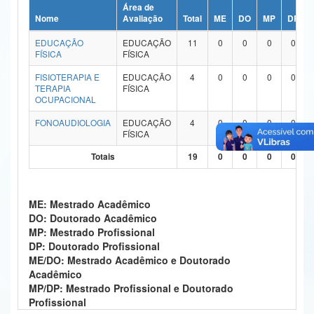
Área de
Ministério da Ciência, Tecnologia, Inovações e Comunicações
Nome
Avaliação
Total
ME
DO
MP
DP
EDUCAÇÃO
EDUCAÇÃO
11
0
0
0
0
Ministério do Meio Ambiente
FÍSICA
FÍSICA
Ministério do Turismo
FISIOTERAPIA E
EDUCAÇÃO
4
0
0
0
0
TERAPIA
FÍSICA
OCUPACIONAL
Ministério do Desenvolvimento Regional
FONOAUDIOLOGIA
EDUCAÇÃO
4
0
0
0
0
Controladoria-Geral da União
FÍSICA
Totais
19
0
0
0
0
Ministério da Mulher, da Família e dos Direitos Humanos
Secretaria-Geral
ME: Mestrado Acadêmico
Secretaria de Governo
DO: Doutorado Acadêmico
MP: Mestrado Profissional
Gabinete de Segurança Institucional
DP: Doutorado Profissional
ME/DO: Mestrado Acadêmico e Doutorado
Advocacia-Geral da União
Acadêmico
MP/DP: Mestrado Profissional e Doutorado
Banco Central do Brasil
Profissional