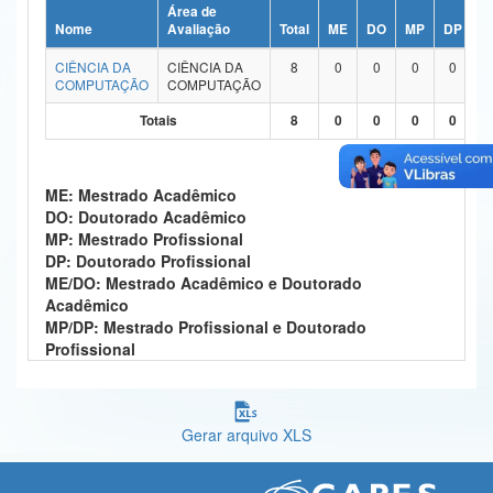
Área de
Ministério da Ciência, Tecnologia, Inovações e Comunicações
Nome
Avaliação
Total
ME
DO
MP
DP
M
CIÊNCIA DA
CIÊNCIA DA
8
0
0
0
0
Ministério do Meio Ambiente
COMPUTAÇÃO
COMPUTAÇÃO
Ministério do Turismo
Totais
8
0
0
0
0
Ministério do Desenvolvimento Regional
ME: Mestrado Acadêmico
Controladoria-Geral da União
DO: Doutorado Acadêmico
MP: Mestrado Profissional
Ministério da Mulher, da Família e dos Direitos Humanos
DP: Doutorado Profissional
ME/DO: Mestrado Acadêmico e Doutorado
Secretaria-Geral
Acadêmico
MP/DP: Mestrado Profissional e Doutorado
Secretaria de Governo
Profissional
Gabinete de Segurança Institucional
Advocacia-Geral da União
Gerar arquivo XLS
Banco Central do Brasil