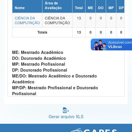
Área de
Ministério da Ciência, Tecnologia, Inovações e Comunicações
Nome
Avaliação
Total
ME
DO
MP
DP
M
CIÊNCIA DA
CIÊNCIA DA
13
0
0
0
0
Ministério do Meio Ambiente
COMPUTAÇÃO
COMPUTAÇÃO
Ministério do Turismo
Totais
13
0
0
0
0
Ministério do Desenvolvimento Regional
ME: Mestrado Acadêmico
Controladoria-Geral da União
DO: Doutorado Acadêmico
MP: Mestrado Profissional
Ministério da Mulher, da Família e dos Direitos Humanos
DP: Doutorado Profissional
ME/DO: Mestrado Acadêmico e Doutorado
Secretaria-Geral
Acadêmico
MP/DP: Mestrado Profissional e Doutorado
Secretaria de Governo
Profissional
Gabinete de Segurança Institucional
Advocacia-Geral da União
Gerar arquivo XLS
Banco Central do Brasil