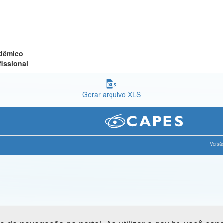
adêmico
fissional
Gerar arquivo XLS
Versão