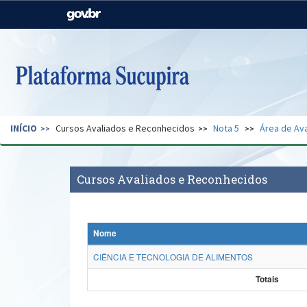
Casa Civil
Ministério da Justiça e
Segurança Pública
Ministério da Agricultura,
Ministério da Educação
Pecuária e Abastecimento
Ministério do Meio Ambiente
Ministério do Turismo
INÍCIO
Cursos Avaliados e Reconhecidos
Nota 5
Área de Ava
Secretaria de Governo
Gabinete de Segurança
Institucional
Cursos Avaliados e Reconhecidos
Nome
CIÊNCIA E TECNOLOGIA DE ALIMENTOS
Totais