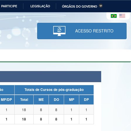
PARTICIPE
LEGISLAÇÃO
ÓRGÃOS DO GOVERNO
stério da Economia
Ministério da Infraestrutura
stério de Minas e Energia
Ministério da Ciência,
Tecnologia, Inovações e
ACESSO RESTRITO
Comunicações
tério da Mulher, da Família
Secretaria-Geral
s Direitos Humanos
lto
uação
Totais de Cursos de pós-graduação
MP/DP
Total
ME
DO
MP
DP
1
18
8
8
1
1
1
18
8
8
1
1