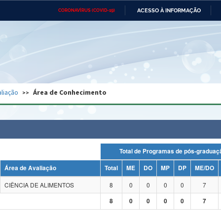
ACESSO À INFORMAÇÃO
CORONAVÍRUS (COVID-19)
Ministério da Defesa
Ministério das Relações
Mini
Exteriores
IR
PARA
O
CONTEÚDO
Ministério da Cidadania
Ministério da Saúde
Mini
Ministério do Desenvolvimento
Controladoria-Geral da União
Minis
Regional
e do
liação
Área de Conhecimento
Advocacia-Geral da União
Banco Central do Brasil
Plana
Total de Programas de pós-grad
Área de Avaliação
Total
ME
DO
MP
DP
ME/DO
CIÊNCIA DE ALIMENTOS
8
0
0
0
0
7
8
0
0
0
0
7