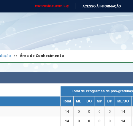
ACESSO À INFORMAÇÃO
CORONAVÍRUS (COVID-19)
Ministério da Defesa
Ministério das Relações
Mini
Exteriores
IR
PARA
O
CONTEÚDO
Ministério da Cidadania
Ministério da Saúde
Mini
Ministério do Desenvolvimento
Controladoria-Geral da União
Minis
Regional
e do
liação
Área de Conhecimento
Advocacia-Geral da União
Banco Central do Brasil
Plana
Total de Programas de pós-grad
Total
ME
DO
MP
DP
ME/DO
14
0
0
0
0
14
14
0
0
0
0
14