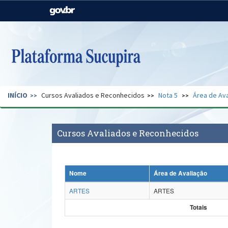
Casa Civil
Ministério da Justiça e
Segurança Pública
Ministério da Agricultura,
Ministério da Educação
Pecuária e Abastecimento
Ministério do Meio Ambiente
Ministério do Turismo
INÍCIO
Cursos Avaliados e Reconhecidos
Nota 5
Área de Ava
Secretaria de Governo
Gabinete de Segurança
Institucional
Cursos Avaliados e Reconhecidos
Nome
Área de Avaliação
ARTES
ARTES
Totais