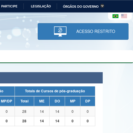
PARTICIPE
LEGISLAÇÃO
ÓRGÃOS DO GOVERNO
stério da Economia
Ministério da Infraestrutura
stério de Minas e Energia
Ministério da Ciência,
Tecnologia, Inovações e
ACESSO RESTRITO
Comunicações
tério da Mulher, da Família
Secretaria-Geral
s Direitos Humanos
lto
uação
Totais de Cursos de pós-graduação
MP/DP
Total
ME
DO
MP
DP
0
28
14
14
0
0
0
28
14
14
0
0