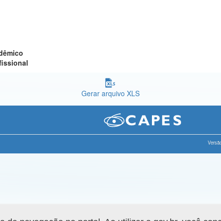
adêmico
fissional
Gerar arquivo XLS
Versão