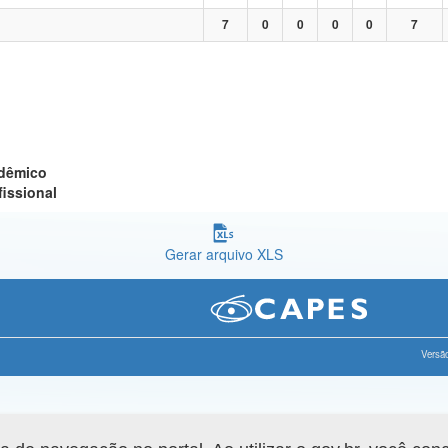
7
0
0
0
0
7
adêmico
fissional
Gerar arquivo XLS
Versão