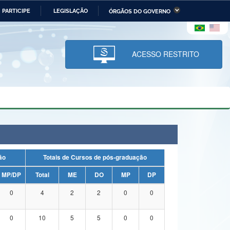
PARTICIPE
LEGISLAÇÃO
ÓRGÃOS DO GOVERNO
stério da Economia
Ministério da Infraestrutura
stério de Minas e Energia
Ministério da Ciência,
Tecnologia, Inovações e
ACESSO RESTRITO
Comunicações
tério da Mulher, da Família
Secretaria-Geral
s Direitos Humanos
lto
uação
Totais de Cursos de pós-graduação
MP/DP
Total
ME
DO
MP
DP
0
4
2
2
0
0
0
10
5
5
0
0