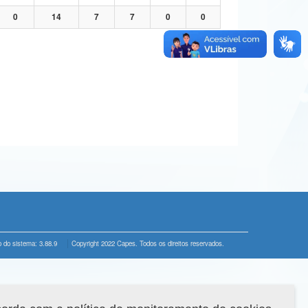
0
14
7
7
0
0
 do sistema: 3.88.9
Copyright 2022 Capes. Todos os direitos reservados.