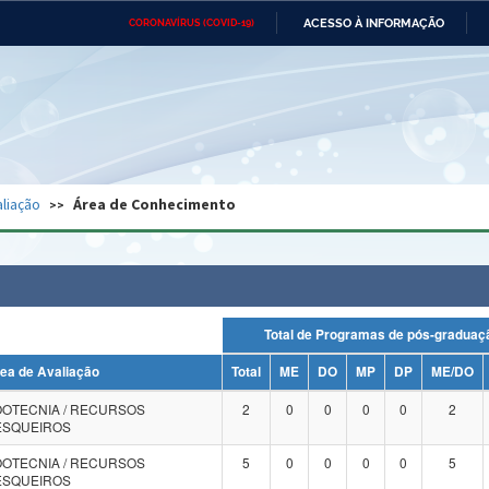
ACESSO À INFORMAÇÃO
CORONAVÍRUS (COVID-19)
Ministério da Defesa
Ministério das Relações
Mini
Exteriores
IR
PARA
O
CONTEÚDO
Ministério da Cidadania
Ministério da Saúde
Mini
Ministério do Desenvolvimento
Controladoria-Geral da União
Minis
Regional
e do
liação
Área de Conhecimento
Advocacia-Geral da União
Banco Central do Brasil
Plana
Total de Programas de pós-grad
ea de Avaliação
Total
ME
DO
MP
DP
ME/DO
OOTECNIA / RECURSOS
2
0
0
0
0
2
ESQUEIROS
OOTECNIA / RECURSOS
5
0
0
0
0
5
ESQUEIROS