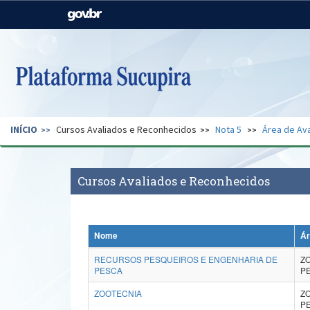
Casa Civil
Ministério da Justiça e
Segurança Pública
Ministério da Agricultura,
Ministério da Educação
Pecuária e Abastecimento
Ministério do Meio Ambiente
Ministério do Turismo
INÍCIO
Cursos Avaliados e Reconhecidos
Nota 5
Área de Ava
Secretaria de Governo
Gabinete de Segurança
Institucional
Cursos Avaliados e Reconhecidos
Nome
Ár
RECURSOS PESQUEIROS E ENGENHARIA DE
Z
PESCA
P
ZOOTECNIA
Z
P