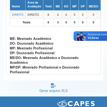
Área de
Ministério da Ciência, Tecnologia, Inovações e Comunicações
Nome
Avaliação
Total
ME
DO
MP
DP
ME/DO
MP
DIREITO
DIREITO
8
3
0
5
0
0
Ministério do Meio Ambiente
Totais
8
3
0
5
0
0
Ministério do Turismo
Ministério do Desenvolvimento Regional
ME: Mestrado Acadêmico
DO: Doutorado Acadêmico
Controladoria-Geral da União
MP: Mestrado Profissional
DP: Doutorado Profissional
Ministério da Mulher, da Família e dos Direitos Humanos
ME/DO: Mestrado Acadêmico e Doutorado
Acadêmico
Secretaria-Geral
MP/DP: Mestrado Profissional e Doutorado
Profissional
Secretaria de Governo
Gabinete de Segurança Institucional
Gerar arquivo XLS
Advocacia-Geral da União
Banco Central do Brasil