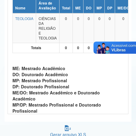
Área de
Ministério da Ciência, Tecnologia, Inovações e Comunicações
Nome
Avaliação
Total
ME
DO
MP
DP
ME/DO
TEOLOGIA
CIÊNCIAS
0
0
0
0
0
0
Ministério do Meio Ambiente
DA
RELIGIÃO
Ministério do Turismo
E
TEOLOGIA
Ministério do Desenvolvimento Regional
Totais
0
0
0
0
0
0
Controladoria-Geral da União
ME: Mestrado Acadêmico
Ministério da Mulher, da Família e dos Direitos Humanos
DO: Doutorado Acadêmico
MP: Mestrado Profissional
Secretaria-Geral
DP: Doutorado Profissional
ME/DO: Mestrado Acadêmico e Doutorado
Secretaria de Governo
Acadêmico
MP/DP: Mestrado Profissional e Doutorado
Gabinete de Segurança Institucional
Profissional
Advocacia-Geral da União
Banco Central do Brasil
Gerar arquivo XLS