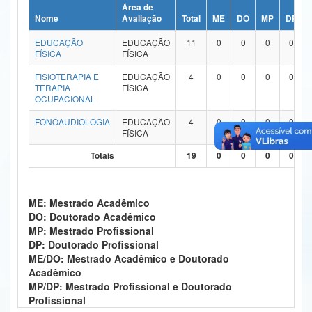
Área de
Ministério da Ciência, Tecnologia, Inovações e Comunicações
Nome
Avaliação
Total
ME
DO
MP
DP
EDUCAÇÃO
EDUCAÇÃO
11
0
0
0
0
Ministério do Meio Ambiente
FÍSICA
FÍSICA
Ministério do Turismo
FISIOTERAPIA E
EDUCAÇÃO
4
0
0
0
0
TERAPIA
FÍSICA
OCUPACIONAL
Ministério do Desenvolvimento Regional
FONOAUDIOLOGIA
EDUCAÇÃO
4
0
0
0
0
Controladoria-Geral da União
FÍSICA
Totais
19
0
0
0
0
Ministério da Mulher, da Família e dos Direitos Humanos
Secretaria-Geral
ME: Mestrado Acadêmico
Secretaria de Governo
DO: Doutorado Acadêmico
MP: Mestrado Profissional
Gabinete de Segurança Institucional
DP: Doutorado Profissional
ME/DO: Mestrado Acadêmico e Doutorado
Advocacia-Geral da União
Acadêmico
MP/DP: Mestrado Profissional e Doutorado
Banco Central do Brasil
Profissional