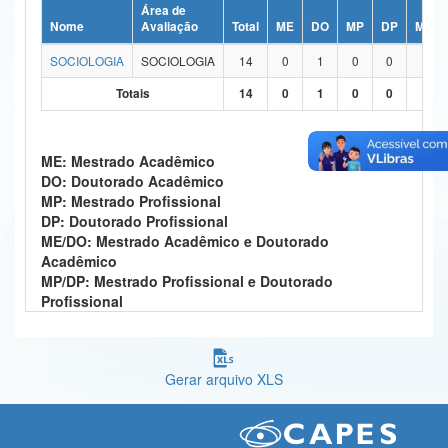
Área de
Ministério da Ciência, Tecnologia, Inovações e Comunicações
Nome
Avaliação
Total
ME
DO
MP
DP
ME/D
SOCIOLOGIA
SOCIOLOGIA
14
0
1
0
0
13
Ministério do Meio Ambiente
Totais
14
0
1
0
0
13
Ministério do Turismo
Ministério do Desenvolvimento Regional
ME: Mestrado Acadêmico
DO: Doutorado Acadêmico
Controladoria-Geral da União
MP: Mestrado Profissional
DP: Doutorado Profissional
Ministério da Mulher, da Família e dos Direitos Humanos
ME/DO: Mestrado Acadêmico e Doutorado
Acadêmico
Secretaria-Geral
MP/DP: Mestrado Profissional e Doutorado
Profissional
Secretaria de Governo
Gabinete de Segurança Institucional
Gerar arquivo XLS
Advocacia-Geral da União
Banco Central do Brasil