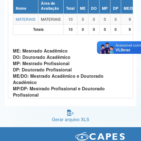
Área de
Ministério da Ciência, Tecnologia, Inovações e Comunicações
Nome
Avaliação
Total
ME
DO
MP
DP
ME/DO
MATERIAIS
MATERIAIS
10
0
0
0
0
9
Ministério do Meio Ambiente
Totais
10
0
0
0
0
9
Ministério do Turismo
Ministério do Desenvolvimento Regional
ME: Mestrado Acadêmico
DO: Doutorado Acadêmico
Controladoria-Geral da União
MP: Mestrado Profissional
DP: Doutorado Profissional
Ministério da Mulher, da Família e dos Direitos Humanos
ME/DO: Mestrado Acadêmico e Doutorado
Acadêmico
Secretaria-Geral
MP/DP: Mestrado Profissional e Doutorado
Profissional
Secretaria de Governo
Gabinete de Segurança Institucional
Gerar arquivo XLS
Advocacia-Geral da União
Banco Central do Brasil