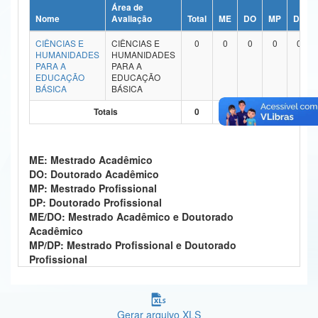
Área de
Ministério da Ciência, Tecnologia, Inovações e Comunicações
Nome
Avaliação
Total
ME
DO
MP
DP
CIÊNCIAS E
CIÊNCIAS E
0
0
0
0
0
Ministério do Meio Ambiente
HUMANIDADES
HUMANIDADES
PARA A
PARA A
Ministério do Turismo
EDUCAÇÃO
EDUCAÇÃO
BÁSICA
BÁSICA
Ministério do Desenvolvimento Regional
Totais
0
0
0
0
0
Controladoria-Geral da União
ME: Mestrado Acadêmico
Ministério da Mulher, da Família e dos Direitos Humanos
DO: Doutorado Acadêmico
MP: Mestrado Profissional
Secretaria-Geral
DP: Doutorado Profissional
ME/DO: Mestrado Acadêmico e Doutorado
Secretaria de Governo
Acadêmico
MP/DP: Mestrado Profissional e Doutorado
Gabinete de Segurança Institucional
Profissional
Advocacia-Geral da União
Banco Central do Brasil
Gerar arquivo XLS