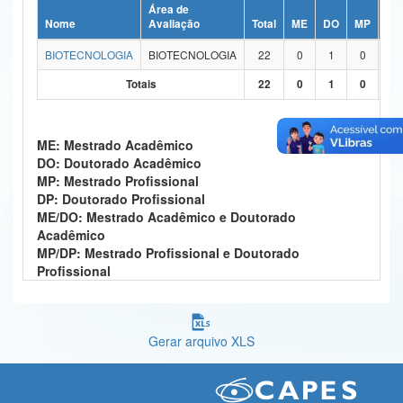
Área de
Ministério da Ciência, Tecnologia, Inovações e Comunicações
Nome
Avaliação
Total
ME
DO
MP
DP
BIOTECNOLOGIA
BIOTECNOLOGIA
22
0
1
0
0
Ministério do Meio Ambiente
Totais
22
0
1
0
0
Ministério do Turismo
Ministério do Desenvolvimento Regional
ME: Mestrado Acadêmico
DO: Doutorado Acadêmico
Controladoria-Geral da União
MP: Mestrado Profissional
DP: Doutorado Profissional
Ministério da Mulher, da Família e dos Direitos Humanos
ME/DO: Mestrado Acadêmico e Doutorado
Acadêmico
Secretaria-Geral
MP/DP: Mestrado Profissional e Doutorado
Profissional
Secretaria de Governo
Gabinete de Segurança Institucional
Gerar arquivo XLS
Advocacia-Geral da União
Banco Central do Brasil