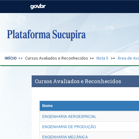
Casa Civil
Ministério da Justiça e
Segurança Pública
Ministério da Agricultura,
Ministério da Educação
Pecuária e Abastecimento
Ministério do Meio Ambiente
Ministério do Turismo
INÍCIO
Cursos Avaliados e Reconhecidos
Nota 5
Área de Ava
Secretaria de Governo
Gabinete de Segurança
Institucional
Cursos Avaliados e Reconhecidos
Nome
ENGENHARIA AEROESPACIAL
ENGENHARIA DE PRODUÇÃO
ENGENHARIA MECÂNICA