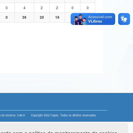
0
4
2
2
0
0
0
39
20
19
0
0
 do sistema: 3.88.9
Copyright 2022 Capes. Todos os direitos reservados.