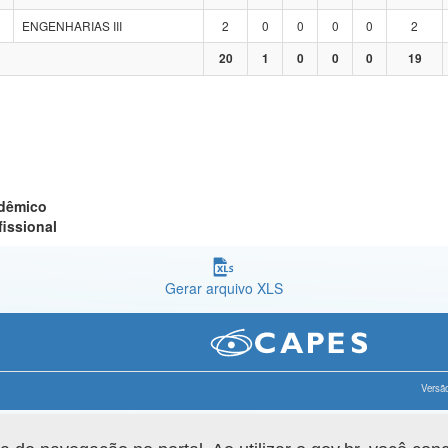
ENGENHARIAS III
2
0
0
0
0
2
20
1
0
0
0
19
adêmico
fissional
Gerar arquivo XLS
Versão