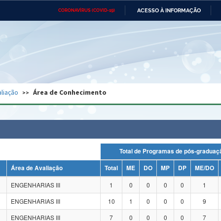
ACESSO À INFORMAÇÃO
CORONAVÍRUS (COVID-19)
Ministério da Defesa
Ministério das Relações
Mini
Exteriores
IR
PARA
O
CONTEÚDO
Ministério da Cidadania
Ministério da Saúde
Mini
Ministério do Desenvolvimento
Controladoria-Geral da União
Minis
Regional
e do
liação
Área de Conhecimento
Advocacia-Geral da União
Banco Central do Brasil
Plana
Total de Programas de pós-grad
Área de Avaliação
Total
ME
DO
MP
DP
ME/DO
ENGENHARIAS III
1
0
0
0
0
1
ENGENHARIAS III
10
1
0
0
0
9
ENGENHARIAS III
7
0
0
0
0
7