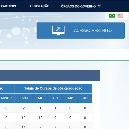
PARTICIPE
LEGISLAÇÃO
ÓRGÃOS DO GOVERNO
stério da Economia
Ministério da Infraestrutura
stério de Minas e Energia
Ministério da Ciência,
Tecnologia, Inovações e
ACESSO RESTRITO
Comunicações
tério da Mulher, da Família
Secretaria-Geral
s Direitos Humanos
lto
uação
Totais de Cursos de pós-graduação
MP/DP
Total
ME
DO
MP
DP
0
2
1
1
0
0
0
19
10
9
0
0
0
14
7
7
0
0