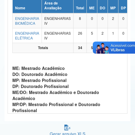
Área de
Ministério da Ciência, Tecnologia, Inovações e Comunicações
Nome
Avaliação
Total
ME
DO
MP
DP
M
ENGENHARIA
ENGENHARIAS
8
0
0
2
0
Ministério do Meio Ambiente
BIOMÉDICA
IV
Ministério do Turismo
ENGENHARIA
ENGENHARIAS
26
5
2
1
0
ELÉTRICA
IV
Ministério do Desenvolvimento Regional
Totais
34
5
2
3
0
Controladoria-Geral da União
ME: Mestrado Acadêmico
Ministério da Mulher, da Família e dos Direitos Humanos
DO: Doutorado Acadêmico
MP: Mestrado Profissional
Secretaria-Geral
DP: Doutorado Profissional
ME/DO: Mestrado Acadêmico e Doutorado
Secretaria de Governo
Acadêmico
MP/DP: Mestrado Profissional e Doutorado
Gabinete de Segurança Institucional
Profissional
Advocacia-Geral da União
Banco Central do Brasil
Gerar arquivo XLS