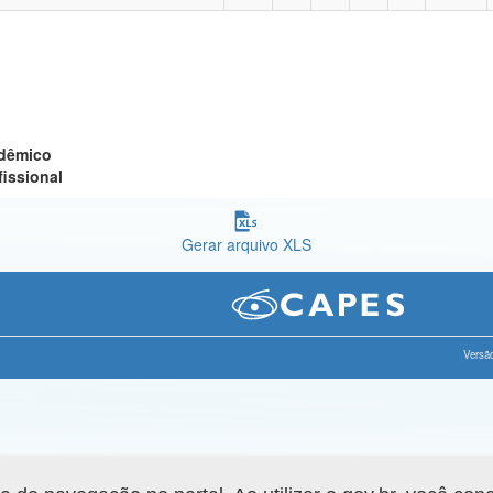
adêmico
fissional
Gerar arquivo XLS
Versão