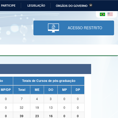
PARTICIPE
LEGISLAÇÃO
ÓRGÃOS DO GOVERNO
stério da Economia
Ministério da Infraestrutura
stério de Minas e Energia
Ministério da Ciência,
Tecnologia, Inovações e
ACESSO RESTRITO
Comunicações
tério da Mulher, da Família
Secretaria-Geral
s Direitos Humanos
lto
uação
Totais de Cursos de pós-graduação
MP/DP
Total
ME
DO
MP
DP
0
7
4
3
0
0
0
32
19
13
0
0
0
39
23
16
0
0