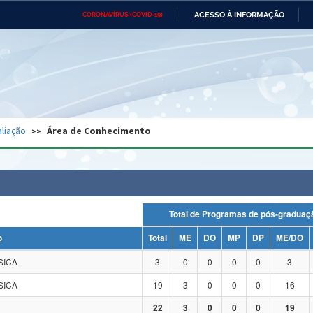
ACESSO À INFORMAÇÃO
CORONAVÍRUS (COVID-19)
Ministério da Defesa
Ministério das Relações
Mini
Exteriores
IR
PARA
O
CONTEÚDO
Ministério da Cidadania
Ministério da Saúde
Mini
Ministério do Desenvolvimento
Controladoria-Geral da União
Minis
Regional
e do
liação
Área de Conhecimento
Advocacia-Geral da União
Banco Central do Brasil
Plana
Total de Programas de pós-grad
o
Total
ME
DO
MP
DP
ME/DO
SICA
3
0
0
0
0
3
SICA
19
3
0
0
0
16
22
3
0
0
0
19