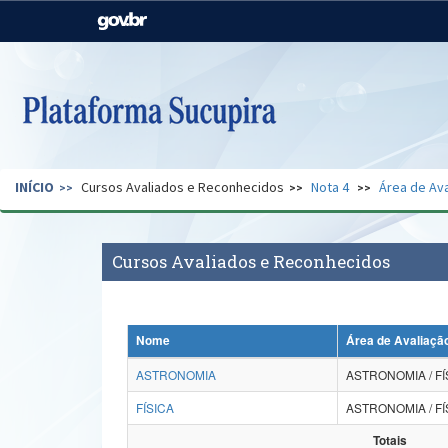
Casa Civil
Ministério da Justiça e
Segurança Pública
Ministério da Agricultura,
Ministério da Educação
Pecuária e Abastecimento
Ministério do Meio Ambiente
Ministério do Turismo
INÍCIO
Cursos Avaliados e Reconhecidos
Nota 4
Área de Ava
Secretaria de Governo
Gabinete de Segurança
Institucional
Cursos Avaliados e Reconhecidos
Nome
Área de Avaliaçã
ASTRONOMIA
ASTRONOMIA / FÍ
FÍSICA
ASTRONOMIA / FÍ
Totais