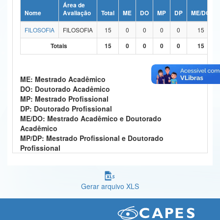
Área de
Ministério da Ciência, Tecnologia, Inovações e Comunicações
Nome
Avaliação
Total
ME
DO
MP
DP
ME/DO
FILOSOFIA
FILOSOFIA
15
0
0
0
0
15
Ministério do Meio Ambiente
Totais
15
0
0
0
0
15
Ministério do Turismo
Ministério do Desenvolvimento Regional
ME: Mestrado Acadêmico
DO: Doutorado Acadêmico
Controladoria-Geral da União
MP: Mestrado Profissional
DP: Doutorado Profissional
Ministério da Mulher, da Família e dos Direitos Humanos
ME/DO: Mestrado Acadêmico e Doutorado
Acadêmico
Secretaria-Geral
MP/DP: Mestrado Profissional e Doutorado
Profissional
Secretaria de Governo
Gabinete de Segurança Institucional
Gerar arquivo XLS
Advocacia-Geral da União
Banco Central do Brasil