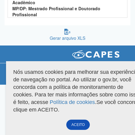
Acadêmico
Planalto
MP/DP: Mestrado Profissional e Doutorado
Profissional
Gerar arquivo XLS
Compatibilidade
Nós usamos cookies para melhorar sua experiênc
de navegação no portal. Ao utilizar o gov.br, você
Versão do sistema: 3.88.9
Copyright 2022 Capes. Todos os direitos reservados.
concorda com a política de monitoramento de
cookies. Para ter mais informações sobre como is
é feito, acesse
Política de cookies
.Se você concor
clique em ACEITO.
ACEITO