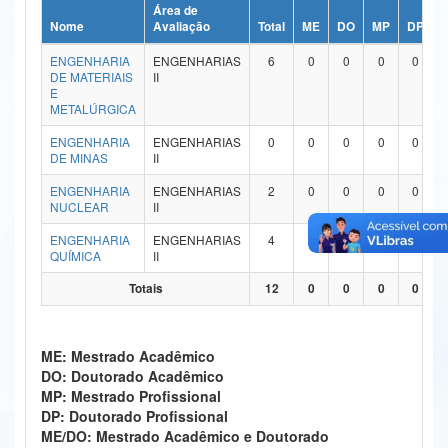
Área de
Ministério da Ciência, Tecnologia, Inovações e Comunicações
Nome
Avaliação
Total
ME
DO
MP
DP
ENGENHARIA
ENGENHARIAS
6
0
0
0
0
Ministério do Meio Ambiente
DE MATERIAIS
II
E
Ministério do Turismo
METALÚRGICA
ENGENHARIA
ENGENHARIAS
0
0
0
0
0
Ministério do Desenvolvimento Regional
DE MINAS
II
Controladoria-Geral da União
ENGENHARIA
ENGENHARIAS
2
0
0
0
0
NUCLEAR
II
Ministério da Mulher, da Família e dos Direitos Humanos
ENGENHARIA
ENGENHARIAS
4
0
0
0
0
QUÍMICA
II
Secretaria-Geral
Totais
12
0
0
0
0
Secretaria de Governo
Gabinete de Segurança Institucional
ME: Mestrado Acadêmico
DO: Doutorado Acadêmico
Advocacia-Geral da União
MP: Mestrado Profissional
DP: Doutorado Profissional
Banco Central do Brasil
ME/DO: Mestrado Acadêmico e Doutorado