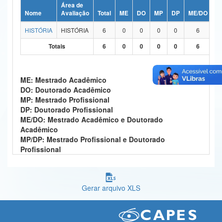
Área de
Ministério da Ciência, Tecnologia, Inovações e Comunicações
Nome
Avaliação
Total
ME
DO
MP
DP
ME/DO
M
HISTÓRIA
HISTÓRIA
6
0
0
0
0
6
Ministério do Meio Ambiente
Totais
6
0
0
0
0
6
Ministério do Turismo
Ministério do Desenvolvimento Regional
ME: Mestrado Acadêmico
DO: Doutorado Acadêmico
Controladoria-Geral da União
MP: Mestrado Profissional
DP: Doutorado Profissional
Ministério da Mulher, da Família e dos Direitos Humanos
ME/DO: Mestrado Acadêmico e Doutorado
Acadêmico
Secretaria-Geral
MP/DP: Mestrado Profissional e Doutorado
Profissional
Secretaria de Governo
Gabinete de Segurança Institucional
Gerar arquivo XLS
Advocacia-Geral da União
Banco Central do Brasil