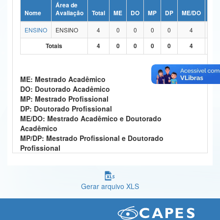
Área de
Ministério da Ciência, Tecnologia, Inovações e Comunicações
Nome
Avaliação
Total
ME
DO
MP
DP
ME/DO
MP
ENSINO
ENSINO
4
0
0
0
0
4
Ministério do Meio Ambiente
Totais
4
0
0
0
0
4
Ministério do Turismo
Ministério do Desenvolvimento Regional
ME: Mestrado Acadêmico
DO: Doutorado Acadêmico
Controladoria-Geral da União
MP: Mestrado Profissional
DP: Doutorado Profissional
Ministério da Mulher, da Família e dos Direitos Humanos
ME/DO: Mestrado Acadêmico e Doutorado
Acadêmico
Secretaria-Geral
MP/DP: Mestrado Profissional e Doutorado
Profissional
Secretaria de Governo
Gabinete de Segurança Institucional
Gerar arquivo XLS
Advocacia-Geral da União
Banco Central do Brasil