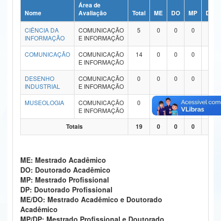
Área de
Ministério da Ciência, Tecnologia, Inovações e Comunicações
Nome
Avaliação
Total
ME
DO
MP
DP
CIÊNCIA DA
COMUNICAÇÃO
5
0
0
0
0
Ministério do Meio Ambiente
INFORMAÇÃO
E INFORMAÇÃO
Ministério do Turismo
COMUNICAÇÃO
COMUNICAÇÃO
14
0
0
0
0
E INFORMAÇÃO
Ministério do Desenvolvimento Regional
DESENHO
COMUNICAÇÃO
0
0
0
0
0
INDUSTRIAL
E INFORMAÇÃO
Controladoria-Geral da União
MUSEOLOGIA
COMUNICAÇÃO
0
0
0
0
0
E INFORMAÇÃO
Ministério da Mulher, da Família e dos Direitos Humanos
Totais
19
0
0
0
0
Secretaria-Geral
Secretaria de Governo
ME: Mestrado Acadêmico
DO: Doutorado Acadêmico
Gabinete de Segurança Institucional
MP: Mestrado Profissional
DP: Doutorado Profissional
Advocacia-Geral da União
ME/DO: Mestrado Acadêmico e Doutorado
Acadêmico
Banco Central do Brasil
MP/DP: Mestrado Profissional e Doutorado