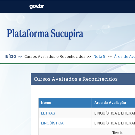
Casa Civil
Ministério da Justiça e
Segurança Pública
Ministério da Agricultura,
Ministério da Educação
Pecuária e Abastecimento
Ministério do Meio Ambiente
Ministério do Turismo
INÍCIO
Cursos Avaliados e Reconhecidos
Nota 5
Área de Ava
Secretaria de Governo
Gabinete de Segurança
Institucional
Cursos Avaliados e Reconhecidos
Nome
Área de Avaliação
LETRAS
LINGUÍSTICA E LITER
LINGÜÍSTICA
LINGUÍSTICA E LITER
Totais