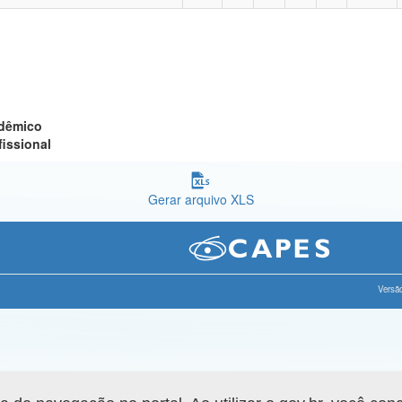
adêmico
fissional
Gerar arquivo XLS
Versão