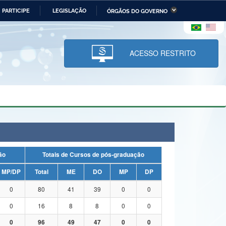
PARTICIPE
LEGISLAÇÃO
ÓRGÃOS DO GOVERNO
stério da Economia
Ministério da Infraestrutura
stério de Minas e Energia
Ministério da Ciência,
Tecnologia, Inovações e
ACESSO RESTRITO
Comunicações
tério da Mulher, da Família
Secretaria-Geral
s Direitos Humanos
lto
uação
Totais de Cursos de pós-graduação
MP/DP
Total
ME
DO
MP
DP
0
80
41
39
0
0
0
16
8
8
0
0
0
96
49
47
0
0