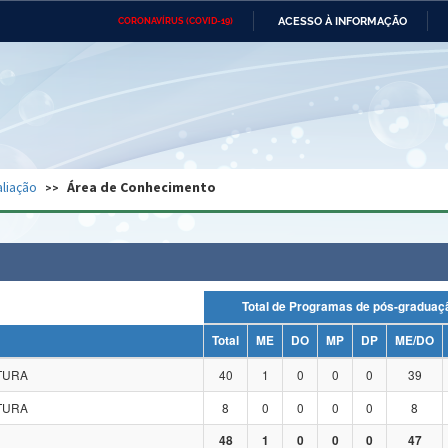
ACESSO À INFORMAÇÃO
CORONAVÍRUS (COVID-19)
Ministério da Defesa
Ministério das Relações
Mini
Exteriores
IR
PARA
O
CONTEÚDO
Ministério da Cidadania
Ministério da Saúde
Mini
Ministério do Desenvolvimento
Controladoria-Geral da União
Minis
Regional
e do
liação
Área de Conhecimento
Advocacia-Geral da União
Banco Central do Brasil
Plana
Total de Programas de pós-grad
Total
ME
DO
MP
DP
ME/DO
ATURA
40
1
0
0
0
39
ATURA
8
0
0
0
0
8
48
1
0
0
0
47