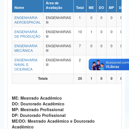
Área de
Ministério da Ciência, Tecnologia, Inovações e Comunicações
Nome
Avaliação
Total
ME
DO
MP
DP
ENGENHARIA
ENGENHARIAS
1
0
0
0
0
Ministério do Meio Ambiente
AEROESPACIAL
III
Ministério do Turismo
ENGENHARIA
ENGENHARIAS
10
1
0
0
0
DE PRODUÇÃO
III
Ministério do Desenvolvimento Regional
ENGENHARIA
ENGENHARIAS
7
0
0
0
0
MECÂNICA
III
Controladoria-Geral da União
ENGENHARIA
ENGENHARIAS
2
0
0
0
0
NAVAL E
III
Ministério da Mulher, da Família e dos Direitos Humanos
OCEÂNICA
Secretaria-Geral
Totais
20
1
0
0
0
Secretaria de Governo
ME: Mestrado Acadêmico
Gabinete de Segurança Institucional
DO: Doutorado Acadêmico
MP: Mestrado Profissional
Advocacia-Geral da União
DP: Doutorado Profissional
ME/DO: Mestrado Acadêmico e Doutorado
Banco Central do Brasil
Acadêmico