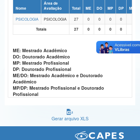
Área de
Ministério da Ciência, Tecnologia, Inovações e Comunicações
Nome
Avaliação
Total
ME
DO
MP
DP
ME/D
PSICOLOGIA
PSICOLOGIA
27
0
0
0
0
27
Ministério do Meio Ambiente
Totais
27
0
0
0
0
27
Ministério do Turismo
Ministério do Desenvolvimento Regional
ME: Mestrado Acadêmico
DO: Doutorado Acadêmico
Controladoria-Geral da União
MP: Mestrado Profissional
DP: Doutorado Profissional
Ministério da Mulher, da Família e dos Direitos Humanos
ME/DO: Mestrado Acadêmico e Doutorado
Acadêmico
Secretaria-Geral
MP/DP: Mestrado Profissional e Doutorado
Profissional
Secretaria de Governo
Gabinete de Segurança Institucional
Gerar arquivo XLS
Advocacia-Geral da União
Banco Central do Brasil