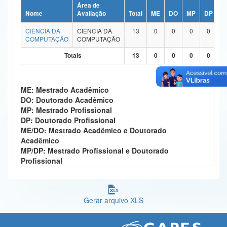
Área de
Ministério da Ciência, Tecnologia, Inovações e Comunicações
Nome
Avaliação
Total
ME
DO
MP
DP
M
CIÊNCIA DA
CIÊNCIA DA
13
0
0
0
0
Ministério do Meio Ambiente
COMPUTAÇÃO
COMPUTAÇÃO
Ministério do Turismo
Totais
13
0
0
0
0
Ministério do Desenvolvimento Regional
ME: Mestrado Acadêmico
Controladoria-Geral da União
DO: Doutorado Acadêmico
MP: Mestrado Profissional
Ministério da Mulher, da Família e dos Direitos Humanos
DP: Doutorado Profissional
ME/DO: Mestrado Acadêmico e Doutorado
Secretaria-Geral
Acadêmico
MP/DP: Mestrado Profissional e Doutorado
Secretaria de Governo
Profissional
Gabinete de Segurança Institucional
Advocacia-Geral da União
Gerar arquivo XLS
Banco Central do Brasil