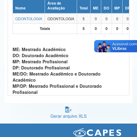
Área de
Ministério da Ciência, Tecnologia, Inovações e Comunicações
Nome
Avaliação
Total
ME
DO
MP
DP
ODONTOLOGIA
ODONTOLOGIA
5
0
0
0
0
Ministério do Meio Ambiente
Totais
5
0
0
0
0
Ministério do Turismo
Ministério do Desenvolvimento Regional
ME: Mestrado Acadêmico
DO: Doutorado Acadêmico
Controladoria-Geral da União
MP: Mestrado Profissional
DP: Doutorado Profissional
Ministério da Mulher, da Família e dos Direitos Humanos
ME/DO: Mestrado Acadêmico e Doutorado
Acadêmico
Secretaria-Geral
MP/DP: Mestrado Profissional e Doutorado
Profissional
Secretaria de Governo
Gabinete de Segurança Institucional
Gerar arquivo XLS
Advocacia-Geral da União
Banco Central do Brasil