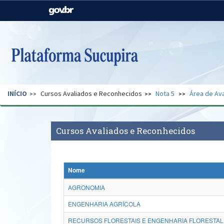
Casa Civil
Ministério da Justiça e
Segurança Pública
Ministério da Agricultura,
Ministério da Educação
Pecuária e Abastecimento
Ministério do Meio Ambiente
Ministério do Turismo
INÍCIO
Cursos Avaliados e Reconhecidos
Nota 5
Área de Ava
Secretaria de Governo
Gabinete de Segurança
Institucional
Cursos Avaliados e Reconhecidos
Nome
AGRONOMIA
ENGENHARIA AGRÍCOLA
RECURSOS FLORESTAIS E ENGENHARIA FLORESTAL