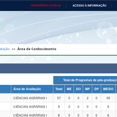
ACESSO À INFORMAÇÃO
CORONAVÍRUS (COVID-19)
Ministério da Defesa
Ministério das Relações
Mini
Exteriores
IR
PARA
O
CONTEÚDO
Ministério da Cidadania
Ministério da Saúde
Mini
Ministério do Desenvolvimento
Controladoria-Geral da União
Minis
Regional
e do
liação
Área de Conhecimento
Advocacia-Geral da União
Banco Central do Brasil
Plana
Total de Programas de pós-grad
Área de Avaliação
Total
ME
DO
MP
DP
ME/DO
CIÊNCIAS AGRÁRIAS I
57
0
0
2
0
55
CIÊNCIAS AGRÁRIAS I
9
0
0
0
0
9
CIÊNCIAS AGRÁRIAS I
8
0
0
0
0
8