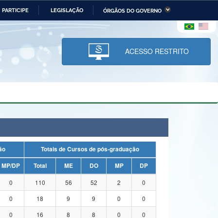
PARTICIPE
LEGISLAÇÃO
ÓRGÃOS DO GOVERNO
stério da Economia
Ministério da Infraestrutura
stério de Minas e Energia
Ministério da Ciência,
Tecnologia, Inovações e
ACESSO RESTRITO
Comunicações
tério da Mulher, da Família
Secretaria-Geral
s Direitos Humanos
lto
uação
Totais de Cursos de pós-graduação
MP/DP
Total
ME
DO
MP
DP
0
110
56
52
2
0
0
18
9
9
0
0
0
16
8
8
0
0