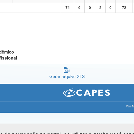
74
0
0
2
0
72
adêmico
fissional
Gerar arquivo XLS
Versão