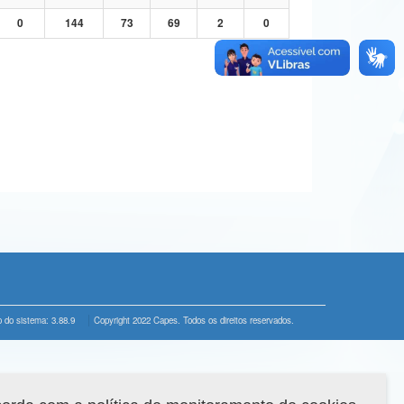
0
144
73
69
2
0
 do sistema: 3.88.9
Copyright 2022 Capes. Todos os direitos reservados.